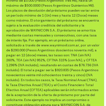
mínimo de $3.000 (Pesos Argentinos Tres Mil), hasta un
máximo de $500.0000 (Pesos Argentinos Quinientos Mil).
Los plazos de devolución del préstamo pueden variar entre
un período mínimo de 1 (Un) mes y hasta 12 (Doce) meses
como máximo. El otorgamiento del préstamo se encuentra
sujeto a la evaluación crediticia del solicitante y la
aprobación de WAYNICOIN S.A.. El préstamo se amortiza
mediante cuotas mensuales y consecutivas, con una tasa
de interés fija. Por ejemplo, en un préstamo online,
solicitado a través de www.waynimovil.com.ar, por un valor
de $290.000 (Pesos Argentinos doscientos noventa mil), a
pagar en 12 (doce) meses, las tasas son: TNA (sin IVA)
260%, TEA (sin IVA) 952%, CFTNA 315% (con IVA), y CFTEA
1.296% (IVA incluido), resultando en cuotas de $76.736 (IVA
incluido). El total a pagar sería $920.835 (Pesos Argentinos
novecientos veinte mil ochocientos treinta y cinco) (IVA
incluido). En todos los casos, la Tasa Nominal Anual (TNA),
la Tasa Efectiva Anual (TEA) y el Costo Financiero Total
Efectivo Anual (CFTEA) aplicables serán informados antes
de la aceptación de la oferta de préstamo por parte del
solicitante. Este ejemplo no implica un compromiso o
constituye obligación alguna para WAYNICOIN S.A. de