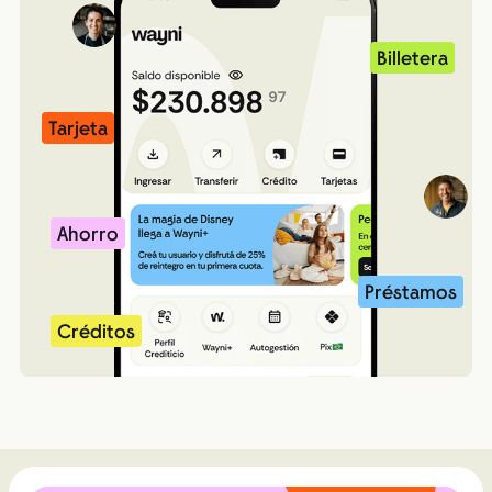
Billetera
Tarjeta
Ahorro
Préstamos
Créditos